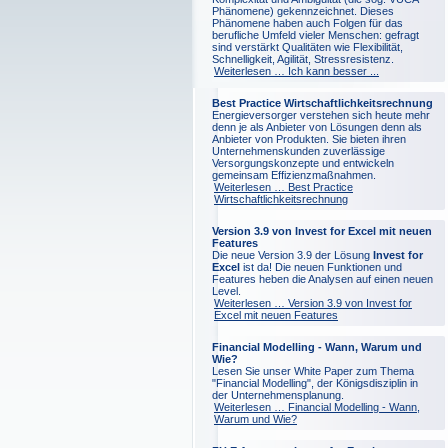
Phänomene) gekennzeichnet. Dieses
Phänomene haben auch Folgen für das
berufliche Umfeld vieler Menschen: gefragt
sind verstärkt Qualitäten wie Flexibilität,
Schnelligkeit, Agilität, Stressresistenz.
Weiterlesen …
Ich kann besser ...
Best Practice Wirtschaftlichkeitsrechnung
Energieversorger verstehen sich heute mehr
denn je als Anbieter von Lösungen denn als
Anbieter von Produkten. Sie bieten ihren
Unternehmenskunden zuverlässige
Versorgungskonzepte und entwickeln
gemeinsam Effizienzmaßnahmen.
Weiterlesen …
Best Practice
Wirtschaftlichkeitsrechnung
Version 3.9 von Invest for Excel mit neuen
Features
Die neue Version 3.9 der Lösung
Invest for
Excel
ist da! Die neuen Funktionen und
Features heben die Analysen auf einen neuen
Level.
Weiterlesen …
Version 3.9 von Invest for
Excel mit neuen Features
Financial Modelling - Wann, Warum und
Wie?
Lesen Sie unser White Paper zum Thema
"Financial Modelling", der Königsdisziplin in
der Unternehmensplanung.
Weiterlesen …
Financial Modelling - Wann,
Warum und Wie?