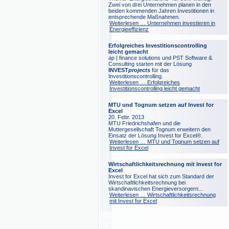
Zwei von drei Unternehmen planen in den
beiden kommenden Jahren Investitionen in
entsprechende Maßnahmen.
Weiterlesen …
Unternehmen investieren in
Energieeffizienz
Erfolgreiches Investitionscontrolling
leicht gemacht
ap | finance solutions und PST Software &
Consulting starten mit der Lösung
INVEST
projects
für das
Investitionscontrolling.
Weiterlesen …
Erfolgreiches
Investitionscontrolling leicht gemacht
MTU und Tognum setzen auf Invest for
Excel
20. Febr. 2013
MTU Friedrichshafen und die
Muttergesellschaft Tognum erweitern den
Einsatz der Lösung Invest for Excel®.
Weiterlesen …
MTU und Tognum setzen auf
Invest for Excel
Wirtschaftlichkeitsrechnung mit Invest for
Excel
Invest for Excel hat sich zum Standard der
Wirtschaftlichkeitsrechnung bei
skandinavischen Energieversorgern...
Weiterlesen …
Wirtschaftlichkeitsrechnung
mit Invest for Excel