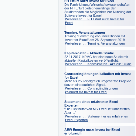
FH Erfurt nutzt Invest for Excel
Die Fachrichtung Wirtschaftswissenschaften
der
FH Erfurt
bietet neuerdings den
Studierenden die Möglichkeit zur Nutzung der
Software Invest for Excel.
Weiterlesen …
FH Erfurt nutzt Invest for
Excel
Termine, Veranstaltungen
Training "Bewertung von Investitionen mit
Invest for Excel" am 26. September 2019
Weiterlesen …
Termine, Veranstaltungen
Kapitalkosten - Aktuelle Studie
22.11.2017 KPMG hat eine neue Studie mit
aktuellen Kapitalkosten veröffentlicht.
Weiterlesen …
Kapitalkosten - Aktuelle Studie
Contractinglösungen kalkuliert mit Invest
for Excel
Mehr als 250 erfolgreich umgesetzte Projekte
setzen ein deutliches Signal.
Weiterlesen …
Contractinglösungen
kalkuliert mit Invest for Excel
Statement eines erfahrenen Excel-
Experten
"Die Flexibilität von MS-Excel ist unbestritten.
Aber: .."
Weiterlesen …
Statement eines erfahrenen
Excel-Experten
AEW Energie nutzt Invest for Excel
erfolgreich