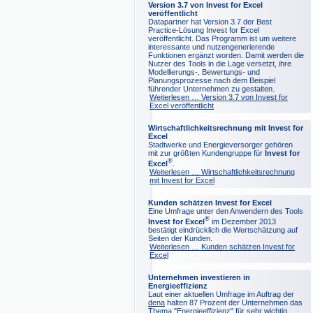
Version 3.7 von Invest for Excel
veröffentlicht
Datapartner hat Version 3.7 der Best
Practice-Lösung Invest for Excel
veröffentlicht. Das Programm ist um weitere
interessante und nutzengenerierende
Funktionen ergänzt worden. Damit werden die
Nutzer des Tools in die Lage versetzt, ihre
Modellierungs-, Bewertungs- und
Planungsprozesse nach dem Beispiel
führender Unternehmen zu gestalten.
Weiterlesen …
Version 3.7 von Invest for
Excel veröffentlicht
Wirtschaftlichkeitsrechnung mit Invest for
Excel
Stadtwerke und Energieversorger gehören
mit zur größten Kundengruppe für
Invest for
®
Excel
.
Weiterlesen …
Wirtschaftlichkeitsrechnung
mit Invest for Excel
Kunden schätzen Invest for Excel
Eine Umfrage unter den Anwendern des Tools
®
Invest for Excel
im Dezember 2013
bestätigt eindrücklich die Wertschätzung auf
Seiten der Kunden.
Weiterlesen …
Kunden schätzen Invest for
Excel
Unternehmen investieren in
Energieeffizienz
Laut einer aktuellen Umfrage im Auftrag der
dena
halten 87 Prozent der Unternehmen das
Thema "Energieeffizienz" für sehr wichtig.