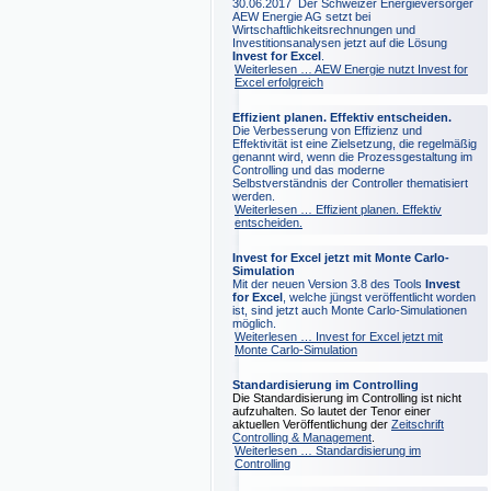
30.06.2017 Der Schweizer Energieversorger
AEW Energie AG setzt bei
Wirtschaftlichkeitsrechnungen und
Investitionsanalysen jetzt auf die Lösung
Invest for Excel
.
Weiterlesen …
AEW Energie nutzt Invest for
Excel erfolgreich
Effizient planen. Effektiv entscheiden.
Die Verbesserung von Effizienz und
Effektivität ist eine Zielsetzung, die regelmäßig
genannt wird, wenn die Prozessgestaltung im
Controlling und das moderne
Selbstverständnis der Controller thematisiert
werden.
Weiterlesen …
Effizient planen. Effektiv
entscheiden.
Invest for Excel jetzt mit Monte Carlo-
Simulation
Mit der neuen Version 3.8 des Tools
Invest
for Excel
, welche jüngst veröffentlicht worden
ist, sind jetzt auch Monte Carlo-Simulationen
möglich.
Weiterlesen …
Invest for Excel jetzt mit
Monte Carlo-Simulation
Standardisierung im Controlling
Die Standardisierung im Controlling ist nicht
aufzuhalten. So lautet der Tenor einer
aktuellen Veröffentlichung der
Zeitschrift
Controlling & Management
.
Weiterlesen …
Standardisierung im
Controlling