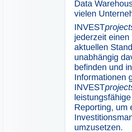
Data Warehouse
vielen Unterneh
INVEST
project
jederzeit einen
aktuellen Stand
unabhängig dav
befinden und i
Informationen g
INVEST
project
leistungsfähig
Reporting, um e
Investitionsman
umzusetzen.