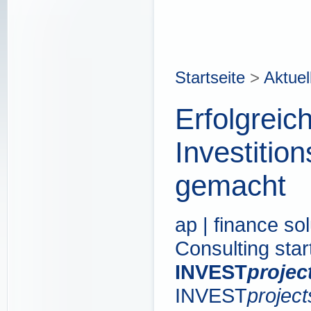
Startseite
>
Aktuel
Erfolgreic
Investition
gemacht
ap | finance s
Consulting sta
INVEST
projec
INVEST
project